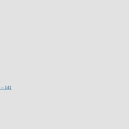
 – 141