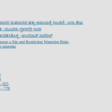
ದಾರರ ಮತದಾನದ ಹಕ್ಕು ಅಪಾಯಕ್ಕೆ ಸಿಲುಕಿದೆ : ಐನಾ ಶೇಖ
 : ಮೂವರು ಸ್ಥಳದಲ್ಲೇ ಸಾವು
ಡಿಸಿಕೊಳ್ಳಿ : ಅಂಬಿರಾವ್ ಪಾಟೀಲ್
hoose a Site and Restriction Wagering Risks
s apuestas
2
0
 – 925
 – 778