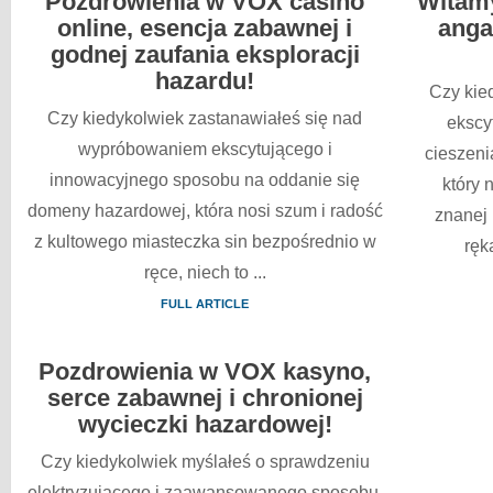
Pozdrowienia w VOX casino
Witam
online, esencja zabawnej i
anga
godnej zaufania eksploracji
hazardu!
Czy kie
Czy kiedykolwiek zastanawiałeś się nad
ekscy
wypróbowaniem ekscytującego i
cieszeni
innowacyjnego sposobu na oddanie się
który 
domeny hazardowej, która nosi szum i radość
znanej 
z kultowego miasteczka sin bezpośrednio w
ręk
ręce, niech to ...
FULL ARTICLE
Pozdrowienia w VOX kasyno,
serce zabawnej i chronionej
wycieczki hazardowej!
Czy kiedykolwiek myślałeś o sprawdzeniu
elektryzującego i zaawansowanego sposobu,