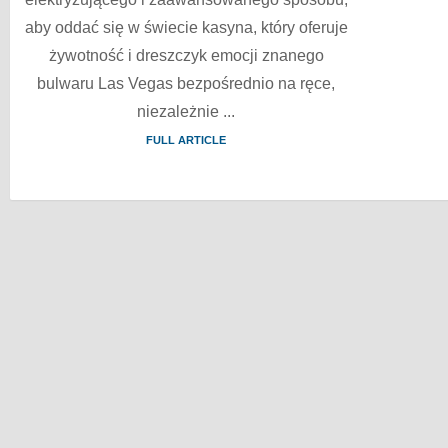
aby oddać się w świecie kasyna, który oferuje
żywotność i dreszczyk emocji znanego
bulwaru Las Vegas bezpośrednio na ręce,
niezależnie ...
FULL ARTICLE