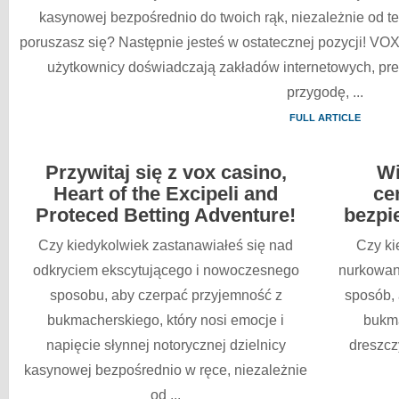
kasynowej bezpośrednio do twoich rąk, niezależnie od te
poruszasz się? Następnie jesteś w ostatecznej pozycji! VOX 
użytkownicy doświadczają zakładów internetowych, pre
przygodę, ...
FULL ARTICLE
Przywitaj się z vox casino,
Wi
Heart of the Excipeli and
ce
Proteced Betting Adventure!
bezpi
Czy kiedykolwiek zastanawiałeś się nad
Czy ki
odkryciem ekscytującego i nowoczesnego
nurkowan
sposobu, aby czerpać przyjemność z
sposób,
bukmacherskiego, który nosi emocje i
bukma
napięcie słynnej notorycznej dzielnicy
dreszcz
kasynowej bezpośrednio w ręce, niezależnie
od ...