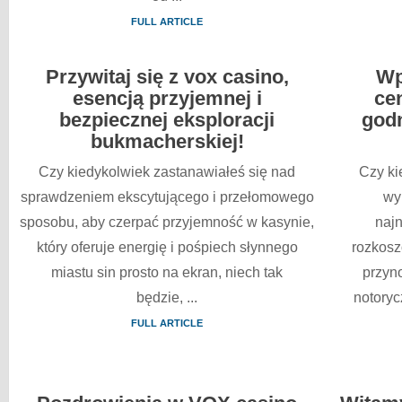
FULL ARTICLE
Przywitaj się z vox casino,
Wp
esencją przyjemnej i
ce
bezpiecznej eksploracji
godn
bukmacherskiej!
Czy kiedykolwiek zastanawiałeś się nad
Czy ki
sprawdzeniem ekscytującego i przełomowego
wy
sposobu, aby czerpać przyjemność w kasynie,
naj
który oferuje energię i pośpiech słynnego
rozkosz
miastu sin prosto na ekran, niech tak
przyn
będzie, ...
notoryc
FULL ARTICLE