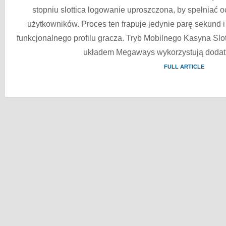
stopniu slottica logowanie uproszczona, by spełniać
użytkowników. Proces ten frapuje jedynie parę sekund 
funkcjonalnego profilu gracza. Tryb Mobilnego Kasyna Slo
układem Megaways wykorzystują dodatk
FULL ARTICLE