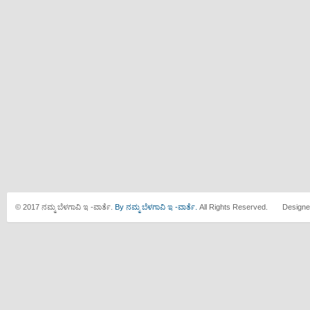
© 2017 ನಮ್ಮ ಬೆಳಗಾವಿ ಇ -ವಾರ್ತೆ.
By ನಮ್ಮ ಬೆಳಗಾವಿ ಇ -ವಾರ್ತೆ.
All Rights Reserved. Designe