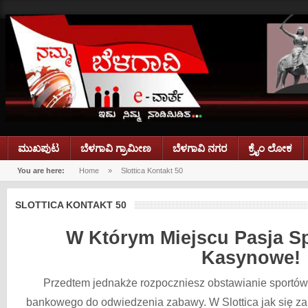
ಮುಖಪುಟ
ಬೆಳಗಾವಿ ಗ್ರಾಮೀಣ
ಬೆಳಗಾವಿ ನಗರ
ಕ್ರೈಂ ಲೋಕ
You are here:
Home
»
Slottica Kontakt 50
SLOTTICA KONTAKT 50
W Którym Miejscu Pasja S
Kasynowe!
Przedtem jednakże rozpoczniesz obstawianie sportów 
bankowego do odwiedzenia zabawy. W Slottica jak się z