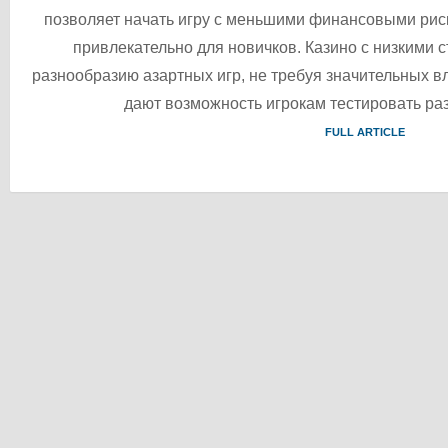
позволяет начать игру с меньшими финансовыми риск
привлекательно для новичков. Казино с низкими 
разнообразию азартных игр, не требуя значительных 
дают возможность игрокам тестировать разн
FULL ARTICLE