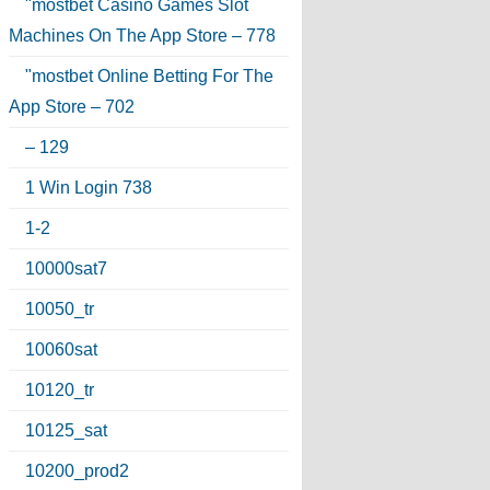
"‎mostbet Casino Games Slot
Machines On The App Store – 778
"‎mostbet Online Betting For The
App Store – 702
– 129
1 Win Login 738
1-2
10000sat7
10050_tr
10060sat
10120_tr
10125_sat
10200_prod2