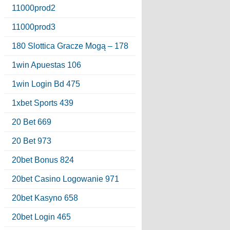
11000prod2
11000prod3
180 Slottica Gracze Mogą – 178
1win Apuestas 106
1win Login Bd 475
1xbet Sports 439
20 Bet 669
20 Bet 973
20bet Bonus 824
20bet Casino Logowanie 971
20bet Kasyno 658
20bet Login 465