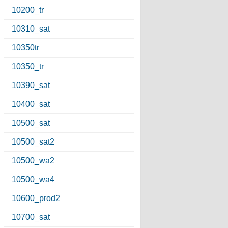
10200_tr
10310_sat
10350tr
10350_tr
10390_sat
10400_sat
10500_sat
10500_sat2
10500_wa2
10500_wa4
10600_prod2
10700_sat