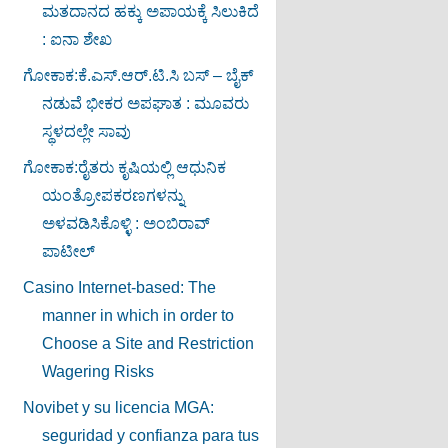
ಮತದಾನದ ಹಕ್ಕು ಅಪಾಯಕ್ಕೆ ಸಿಲುಕಿದೆ
: ಐನಾ ಶೇಖ
ಗೋಕಾಕ:ಕೆ.ಎಸ್.ಆರ್.ಟಿ.ಸಿ ಬಸ್ – ಬೈಕ್
ನಡುವೆ ಭೀಕರ ಅಪಘಾತ : ಮೂವರು
ಸ್ಥಳದಲ್ಲೇ ಸಾವು
ಗೋಕಾಕ:ರೈತರು ಕೃಷಿಯಲ್ಲಿ ಆಧುನಿಕ
ಯಂತ್ರೋಪಕರಣಗಳನ್ನು
ಅಳವಡಿಸಿಕೊಳ್ಳಿ : ಅಂಬಿರಾವ್
ಪಾಟೀಲ್
Casino Internet-based: The
manner in which in order to
Choose a Site and Restriction
Wagering Risks
Novibet y su licencia MGA:
seguridad y confianza para tus