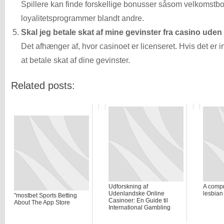
Spillere kan finde forskellige bonusser såsom velkomstbon
loyalitetsprogrammer blandt andre.
Skal jeg betale skat af mine gevinster fra casino ude
Det afhænger af, hvor casinoet er licenseret. Hvis det er 
at betale skat af dine gevinster.
Related posts:
Udforskning af
A compr
Udenlandske Online
lesbian 
"‎mostbet Sports Betting
Casinoer: En Guide til
About The App Store
International Gambling