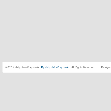
© 2017 ನಮ್ಮ ಬೆಳಗಾವಿ ಇ -ವಾರ್ತೆ.
By ನಮ್ಮ ಬೆಳಗಾವಿ ಇ -ವಾರ್ತೆ.
All Rights Reserved. Designe