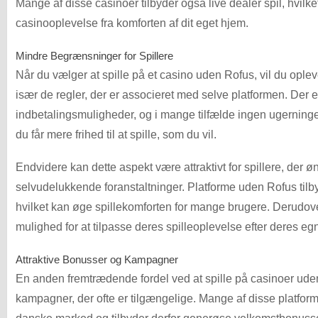
Mange af disse casinoer tilbyder også live dealer spil, hvilk
casinooplevelse fra komforten af dit eget hjem.
Mindre Begrænsninger for Spillere
Når du vælger at spille på et casino uden Rofus, vil du opl
især de regler, der er associeret med selve platformen. Der er
indbetalingsmuligheder, og i mange tilfælde ingen ugerninger
du får mere frihed til at spille, som du vil.
Endvidere kan dette aspekt være attraktivt for spillere, der
selvudelukkende foranstaltninger. Platforme uden Rofus tilb
hvilket kan øge spillekomforten for mange brugere. Derudov
mulighed for at tilpasse deres spilleoplevelse efter deres e
Attraktive Bonusser og Kampagner
En anden fremtrædende fordel ved at spille på casinoer uden
kampagner, der ofte er tilgængelige. Mange af disse platforme