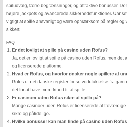
spiludvalg, færre begrænsninger, og attraktive bonusser. De
højere jackpots og avancerede sikkerhedsfunktioner. Uanset 
vigtigt at spille ansvarligt og være opmærksom på regler og vil
sikkert.
FAQ
Er det lovligt at spille på casino uden Rofus?
Ja, det er lovligt at spille på casino uden Rofus, men d
og licenserede platforme.
Hvad er Rofus, og hvorfor ønsker nogle spillere at u
Rofus er det danske register for selvudelukkelse fra gamb
det for at have mere frihed til at spille.
Er casinoer uden Rofus sikre at spille på?
Mange casinoer uden Rofus er licenserede af troværdige 
sikre og pålidelige.
Hvilke bonusser kan man finde på casino uden Rofu