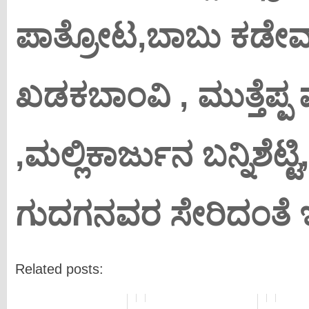
ಪಾತ್ರೋಟ,ಬಾಬು ಕಡೇವಾಡ
ಖಡಕಬಾಂವಿ , ಮುತ್ತೆಪ್ಪ ಪ
,ಮಲ್ಲಿಕಾರ್ಜುನ ಬನ್ನಿಶೆಟ್ಟ
ಗುದಗನವರ ಸೇರಿದಂತೆ ಇ
Related posts: