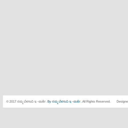
© 2017 ನಮ್ಮ ಬೆಳಗಾವಿ ಇ -ವಾರ್ತೆ.
By ನಮ್ಮ ಬೆಳಗಾವಿ ಇ -ವಾರ್ತೆ.
All Rights Reserved. Designe