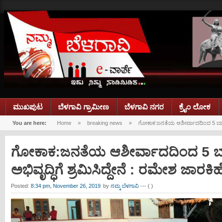
ಮುಖಪುಟ
ಬೆಳಗಾವಿ ಗ್ರಾಮೀಣ
ಬೆಳಗಾವಿ ನಗರ
ಕ್ರೈಂ ಲೋಕ
You are here:
Home
»
breaking news
»
ಗೋಕಾಕ:ಜನತೆಯ ಆಶೀರ್ವಾದದಿಂದ 5 ಬಾರಿ ಶಾಸಕ
ಗೋಕಾಕ:ಜನತೆಯ ಆಶೀರ್ವಾದದಿಂದ 5 ಬಾರಿ
ಅಭಿವೃದ್ಧಿಗೆ ಶ್ರಮಿಸಿದ್ದೇನೆ : ರಮೇಶ ಜಾರಕ
Posted:
8:34 pm, November 26, 2019
by
ನಮ್ಮ ಬೆಳಗಾವಿ
--- ( )