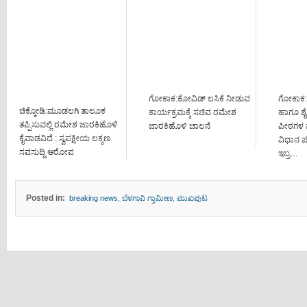
ಗೋಕಾಕ:ಕೋವಿಡ್ ಲಸಿಕೆ ನೀಡುವ
ಗೋಕಾಕ:
ಚಿಕ್ಕೋಡಿ:ಮೂಡಲಗಿ ತಾಲೂಕ
ಕಾರ್ಯಕ್ರಮಕ್ಕೆ ಸಚಿವ ರಮೇಶ
ಹಾಗೂ ಶೈಕ್
ತಪ್ಪಿಸುವಲ್ಲಿ ರಮೇಶ ಜಾರಕಿಹೊಳಿ
ಜಾರಕಿಹೊಳಿ ಚಾಲನೆ
ಪೀಠಗಳ ಪಾ
ಕೈವಾಡವಿದೆ : ಸ್ವಪಕ್ಷೀಯ ಲಕ್ಕಣ
ವಿಧಾನ ಪ
ಸವಸುದ್ದಿ ಆರೋಪ
ಇಬ್ರ…
Posted in:
breaking news
,
ಬೆಳಗಾವಿ ಗ್ರಾಮೀಣ
,
ಮುಖಪುಟ