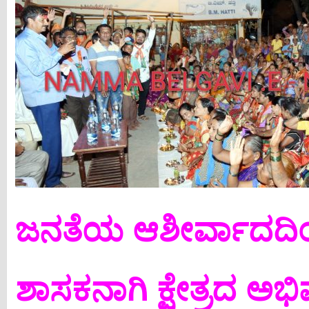
ಜನತೆಯ ಆಶೀರ್ವಾದದಿಂ
ಶಾಸಕನಾಗಿ ಕ್ಷೇತ್ರದ ಅಭಿವೃ