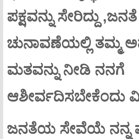
ಪಕ್ಷವನ್ನು ಸೇರಿದ್ದು ,ಜ
ಚುನಾವಣೆಯಲ್ಲಿ ತಮ್ಮ 
ಮತವನ್ನು ನೀಡಿ ನನಗೆ
ಆಶೀರ್ವದಿಸಬೇಕೆಂದು ವ
ಜನತೆಯ ಸೇವೆಯೆ ನನ್