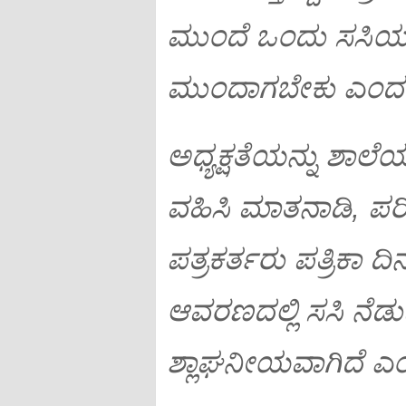
ಮುಂದೆ ಒಂದು ಸಸಿಯನ್
ಮುಂದಾಗಬೇಕು ಎಂದ
ಅಧ್ಯಕ್ಷತೆಯನ್ನು ಶಾಲ
ವಹಿಸಿ ಮಾತನಾಡಿ, ಪರಿ
ಪತ್ರಕರ್ತರು ಪತ್ರಿಕ
ಆವರಣದಲ್ಲಿ ಸಸಿ ನೆಡು
ಶ್ಲಾಘನೀಯವಾಗಿದೆ ಎ