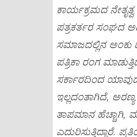
ಕಾರ್ಯಕ್ರಮದ ನೇತೃತ್ವ
ಪತ್ರಕರ್ತರ ಸಂಘದ ಅಧ
ಸಮಾಜದಲ್ಲಿನ ಅಂಕು ಡೊ
ಪತ್ರಿಕಾ ರಂಗ ಮಾಡುತ್ತಿ
ಸರ್ಕಾರದಿಂದ ಯಾವುದೇ
ಇಲ್ಲದಂತಾಗಿದೆ, ಅರಣ್
ತಾಪಮಾನ ಹೆಚ್ಚಾಗಿ, ಮಳ
ಎದುರಿಸುತ್ತಿದ್ದಾರೆ. ಪ