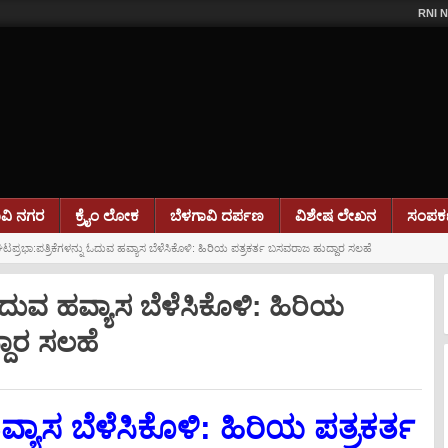
RNI 
ಾವಿ ನಗರ
ಕ್ರೈಂ ಲೋಕ
ಬೆಳಗಾವಿ ದರ್ಪಣ
ವಿಶೇಷ ಲೇಖನ
ಸಂಪರ್
ಪ್ರಭಾ:ಪತ್ರಿಕೆಗಳನ್ನು ಓದುವ ಹವ್ಯಾಸ ಬೆಳೆಸಿಕೊಳಿ: ಹಿರಿಯ ಪತ್ರಕರ್ತ ಬಸವರಾಜ ಹುದ್ದಾರ ಸಲಹೆ
ಓದುವ ಹವ್ಯಾಸ ಬೆಳೆಸಿಕೊಳಿ: ಹಿರಿಯ
್ದಾರ ಸಲಹೆ
ವ್ಯಾಸ ಬೆಳೆಸಿಕೊಳಿ: ಹಿರಿಯ ಪತ್ರಕರ್ತ