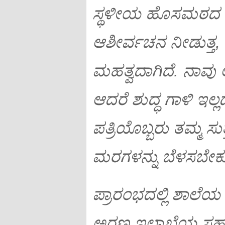
ಸ್ಥಳೀಯ ಹೊಸಮಠದ ಶ್ರೀ
ಆಶೀರ್ವಚನ ನೀಡುತ್ತ, 
ಮಹತ್ವದಾಗಿದೆ. ನಾವು ಅ
ಆದರೆ ಶುದ್ಧ ಗಾಳಿ ಇಲ್ಲ
ಪತ್ರಿಯೊಬ್ಬರು ತಮ್ಮ ಸುತ
ಮರಗಳನ್ನು ಬೆಳಸಬೇಕ
ಪ್ರಾರಂಭದಲ್ಲಿ ಶಾಲ
ಅರಣ್ಯ ಇಲಾಖೆಯ ಸಹಕ