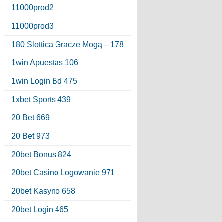
11000prod2
11000prod3
180 Slottica Gracze Mogą – 178
1win Apuestas 106
1win Login Bd 475
1xbet Sports 439
20 Bet 669
20 Bet 973
20bet Bonus 824
20bet Casino Logowanie 971
20bet Kasyno 658
20bet Login 465