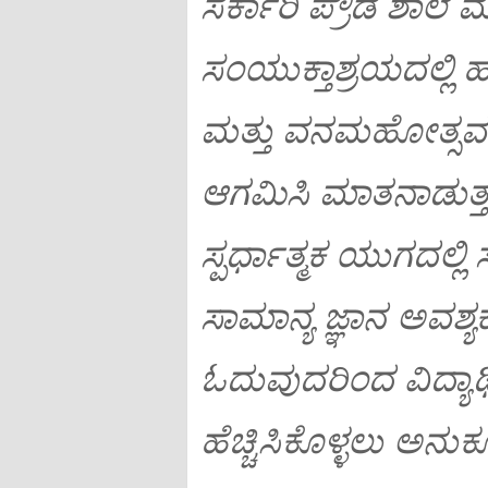
ಸರ್ಕಾರಿ ಪ್ರೌಡ ಶಾಲೆ 
ಸಂಯುಕ್ತಾಶ್ರಯದಲ್ಲಿ ಹ
ಮತ್ತು ವನಮಹೋತ್ಸವ 
ಆಗಮಿಸಿ ಮಾತನಾಡುತ್ತ,
ಸ್ಪರ್ಧಾತ್ಮಕ ಯುಗದಲ್ಲಿ 
ಸಾಮಾನ್ಯ ಜ್ಞಾನ ಅವಶ್ಯಕವಾ
ಓದುವುದರಿಂದ ವಿದ್ಯಾರ್
ಹೆಚ್ಚಿಸಿಕೊಳ್ಳಲು ಅನ