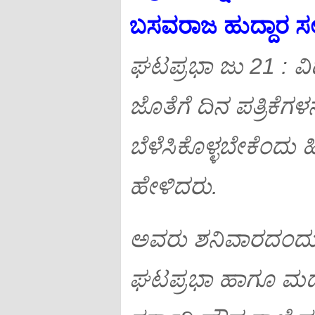
ಬಸವರಾಜ ಹುದ್ದಾರ ಸ
ಘಟಪ್ರಭಾ ಜು 21 : ವಿದ್
ಜೊತೆಗೆ ದಿನ ಪತ್ರಿಕೆಗ
ಬೆಳೆಸಿಕೊಳ್ಳಬೇಕೆಂದು
ಹೇಳಿದರು.
ಅವರು ಶನಿವಾರದಂದು 
ಘಟಪ್ರಭಾ ಹಾಗೂ ಮ