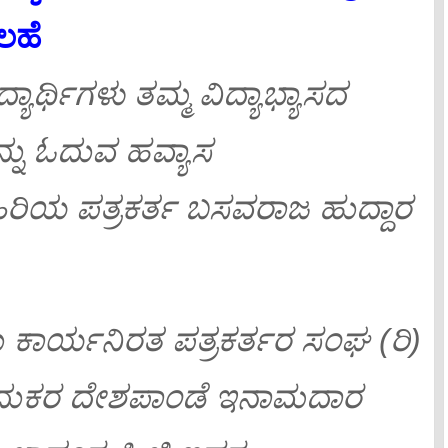
ಲಹೆ
ಯಾರ್ಥಿಗಳು ತಮ್ಮ ವಿದ್ಯಾಭ್ಯಾಸದ
ಳನ್ನು ಓದುವ ಹವ್ಯಾಸ
 ಹಿರಿಯ ಪತ್ರಕರ್ತ ಬಸವರಾಜ ಹುದ್ದಾರ
ಕಾರ್ಯನಿರತ ಪತ್ರಕರ್ತರ ಸಂಘ (ರಿ)
ದುಕರ ದೇಶಪಾಂಡೆ ಇನಾಮದಾರ