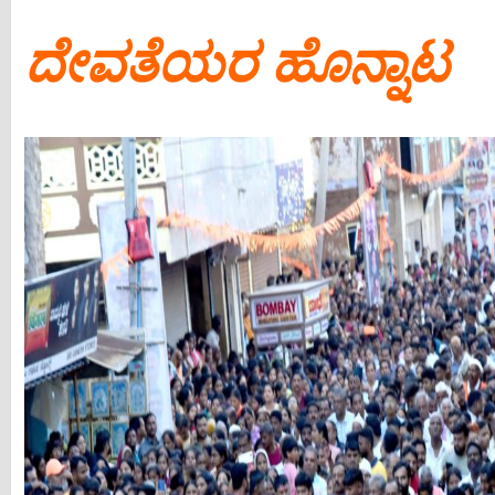
ದೇವತೆಯರ ಹೊನ್ನಾಟ