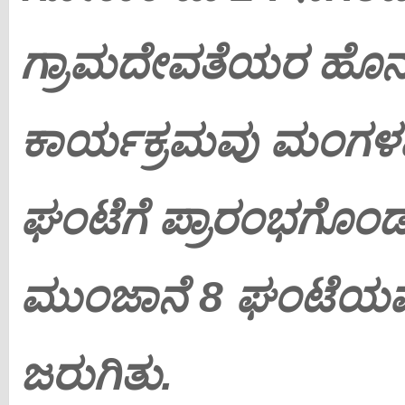
ಗ್ರಾಮದೇವತೆಯರ ಹೊನ್
ಕಾರ್ಯಕ್ರಮವು ಮಂಗಳವಾ
ಘಂಟೆಗೆ ಪ್ರಾರಂಭಗೊಂ
ಮುಂಜಾನೆ 8 ಘಂಟೆಯ
ಜರುಗಿತು.