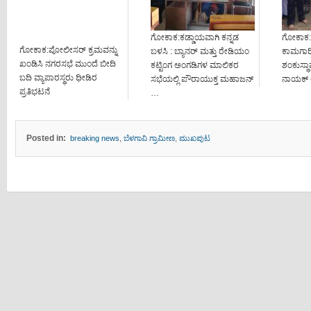
ಗೋಕಾಕ:ಕಡ್ಡಾಯವಾಗಿ ಕನ್ನಡ
ಗೋಕಾಕ:ವ
ಗೋಕಾಕ:ಪೋಲೀಸರ್ ಕ್ರಮವನ್ನು
ಬಳಸಿ : ಬ್ಯಾನರ್ ಮತ್ತು ರೇಡಿಯಂ
ಕಾಮಗಾರ
ಖಂಡಿಸಿ ನಗರಸಭೆ ಮುಂದೆ ಬೀದಿ
ಕಟ್ಟಿಂಗ ಅಂಗಡಿಗಳ ಮಾಲಿಕರ
ಶಂಕುಸ್ಥ
ಬದಿ ವ್ಯಾಪಾರಸ್ಥರು ಧೀಡಿರ
ಸಭೆಯಲ್ಲಿ ಪೌರಾಯುಕ್ತ ಮಹಾಜನ್
ನಾಯಕ್
ಪ್ರತಿಭಟನೆ
…
Posted in:
breaking news
,
ಬೆಳಗಾವಿ ಗ್ರಾಮೀಣ
,
ಮುಖಪುಟ