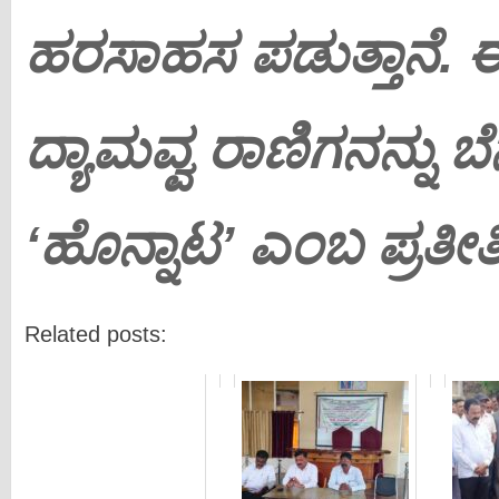
ಹರಸಾಹಸ ಪಡುತ್ತಾನೆ. ಈ
ದ್ಯಾಮವ್ವ ರಾಣಿಗನನ್ನು ಬೆ
‘ಹೊನ್ನಾಟ’ ಎಂಬ ಪ್ರತೀತಿ
Related posts: