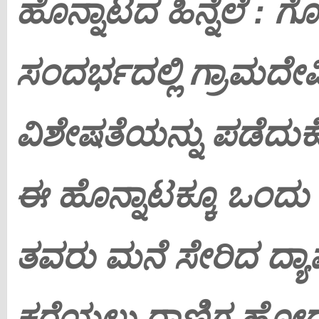
ಹೊನ್ನಾಟದ ಹಿನ್ನೆಲೆ : 
ಸಂದರ್ಭದಲ್ಲಿ ಗ್ರಾಮದ
ವಿಶೇಷತೆಯನ್ನು ಪಡೆದುಕೊ
ಈ ಹೊನ್ನಾಟಕ್ಕೂ ಒಂದು ಹ
ತವರು ಮನೆ ಸೇರಿದ ದ್ಯಾಮ
ಕರೆಯಲು ರಾಣಿಗ ಹೋದಾ