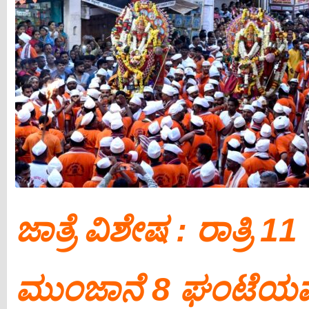
ಜಾತ್ರೆ ವಿಶೇಷ : ರಾತ್ರಿ
ಮುಂಜಾನೆ 8 ಘಂಟೆಯವರ