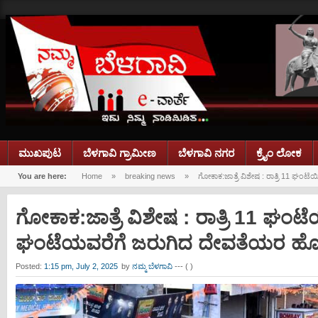
ಮುಖಪುಟ
ಬೆಳಗಾವಿ ಗ್ರಾಮೀಣ
ಬೆಳಗಾವಿ ನಗರ
ಕ್ರೈಂ ಲೋಕ
You are here:
Home
»
breaking news
»
ಗೋಕಾಕ:ಜಾತ್ರೆ ವಿಶೇಷ : ರಾತ್ರಿ 11 ಘ
ಗೋಕಾಕ:ಜಾತ್ರೆ ವಿಶೇಷ : ರಾತ್ರಿ 11 ಘಂ
ಘಂಟೆಯವರೆಗೆ ಜರುಗಿದ ದೇವತೆಯರ ಹೊ
Posted:
1:15 pm, July 2, 2025
by
ನಮ್ಮ ಬೆಳಗಾವಿ
--- ( )