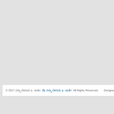
© 2017 ನಮ್ಮ ಬೆಳಗಾವಿ ಇ -ವಾರ್ತೆ.
By ನಮ್ಮ ಬೆಳಗಾವಿ ಇ -ವಾರ್ತೆ.
All Rights Reserved. Designe